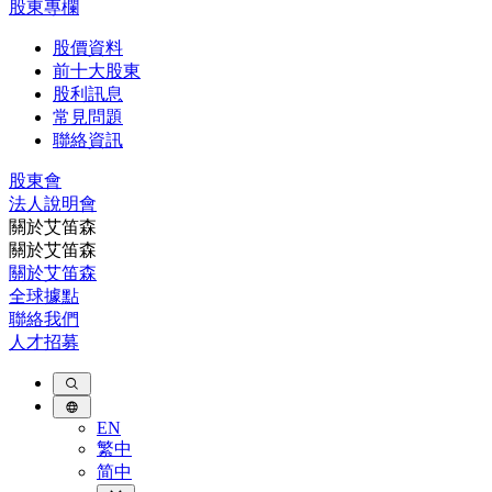
股東專欄
股價資料
前十大股東
股利訊息
常見問題
聯絡資訊
股東會
法⼈說明會
關於艾笛森
關於艾笛森
關於艾笛森
全球據點
聯絡我們
人才招募
EN
繁中
简中