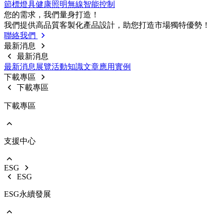
節標燈具
健康照明
無線智能控制
前往 戶外燈具
您的需求，我們量⾝打造！
路燈
我們提供⾼品質客製化產品設計，助您打造市場獨特優勢！
投光燈
聯絡我們
工礦燈
最新消息
最新消息
最新消息
展覽活動
知識⽂章
應⽤實例
下載專區
下載專區
下載專區
支援中心
EOL產品停產通知
使用說明書
型錄下載
ESG
影音中心
ESG
銷售保固
ESG永續發展