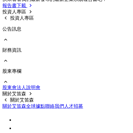
利害關係人投訴管道
歷年報告書下載
報告書下載
内部稽核
利害關係人線上意見反應
投資人專區
重要規章制度
投資人專區
公告訊息
財務資訊
前往 公告訊息
重大訊息
股東專欄
前往 財務資訊
公司基本資料
每月合併營收
股東會
法⼈說明會
財務報告
前往 股東專欄
關於艾笛森
公開說明書
股價資料
關於艾笛森
前十大股東
關於艾笛森
全球據點
聯絡我們
人才招募
股利訊息
常見問題
聯絡資訊