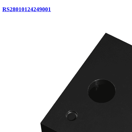
RS28010124249001