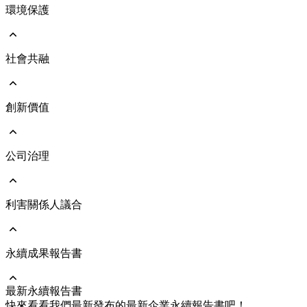
環境保護
前往 ESG永續發展
永續遠景與策略
永續發展治理架構
響應國際倡議
社會共融
前往 環境保護
執行成果亮點
環境管理政策
氣候治理及氣候變遷風險評估
能源與氣體管理
創新價值
前往 社會共融
人力資本發展
人才吸引與留任
人權管理
公司治理
前往 創新價值
社會與人文關懷
綠色產品
員工照顧與職業安全
維護客戶關係
利害關係人議合
前往 公司治理
公司治理架構
公司經營團隊
董事會
永續成果報告書
前往 利害關係人議合
功能性委員會
重大主題及管理方針
風險管理
溝通與執行情形
最新永續報告書
永續供應鏈
利害關係人聯絡資訊
前往 永續成果報告書
快來看看我們最新發布的最新企業永續報告書吧！
企業誠信經營