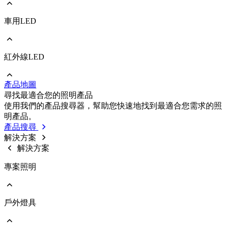
車用LED
前往 照明/消費性LED
PLCC
EMC
Ceramic
紅外線LED
前往 車用LED
COB
PLCC
Strip
EMC
Modules
產品地圖
Ceramic
前往 紅外線LED
尋找最適合您的照明產品
IR LED
使用我們的產品搜尋器，幫助您快速地找到最適合您需求的照
Photodetectors
明產品。
IR Laser
產品搜尋
ToF
解決方案
Datalink
解決方案
Optical Sensors
專案照明
戶外燈具
前往 專案照明
商業照明