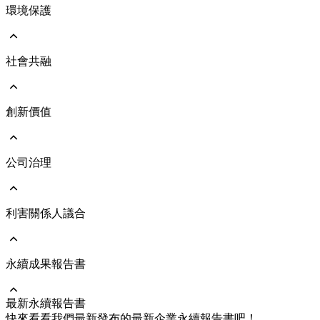
環境保護
前往 ESG永續發展
永續遠景與策略
永續發展治理架構
響應國際倡議
社會共融
前往 環境保護
執行成果亮點
環境管理政策
氣候治理及氣候變遷風險評估
能源與氣體管理
創新價值
前往 社會共融
人力資本發展
人才吸引與留任
人權管理
公司治理
前往 創新價值
社會與人文關懷
綠色產品
員工照顧與職業安全
維護客戶關係
利害關係人議合
前往 公司治理
公司治理架構
公司經營團隊
董事會
永續成果報告書
前往 利害關係人議合
功能性委員會
重大主題及管理方針
風險管理
溝通與執行情形
最新永續報告書
永續供應鏈
利害關係人聯絡資訊
前往 永續成果報告書
快來看看我們最新發布的最新企業永續報告書吧！
企業誠信經營