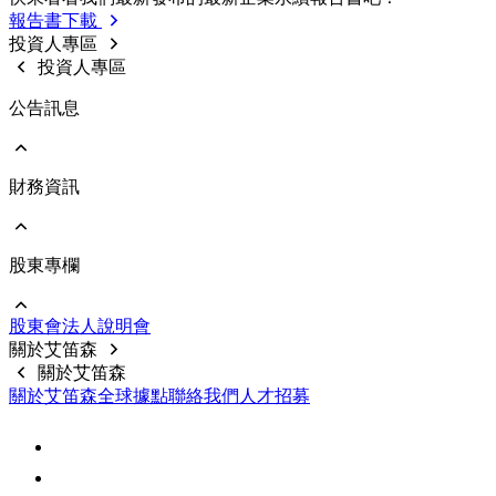
利害關係人投訴管道
歷年報告書下載
報告書下載
内部稽核
利害關係人線上意見反應
投資人專區
重要規章制度
投資人專區
公告訊息
財務資訊
前往 公告訊息
重大訊息
股東專欄
前往 財務資訊
公司基本資料
每月合併營收
股東會
法⼈說明會
財務報告
前往 股東專欄
關於艾笛森
公開說明書
股價資料
關於艾笛森
前十大股東
關於艾笛森
全球據點
聯絡我們
人才招募
股利訊息
常見問題
聯絡資訊