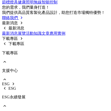
節標燈具
健康照明
無線智能控制
前往 戶外燈具
您的需求，我們量⾝打造！
路燈
我們提供⾼品質客製化產品設計，助您打造市場獨特優勢！
投光燈
聯絡我們
工礦燈
最新消息
最新消息
最新消息
展覽活動
知識⽂章
應⽤實例
下載專區
下載專區
下載專區
支援中心
EOL產品停產通知
使用說明書
型錄下載
ESG
影音中心
ESG
銷售保固
ESG永續發展