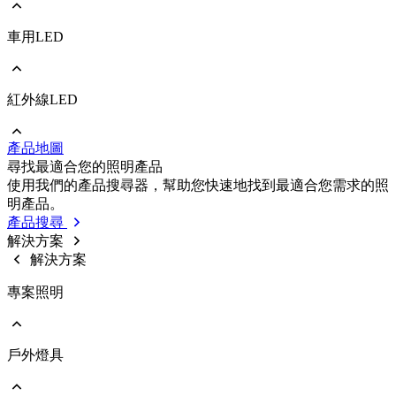
車用LED
前往 照明/消費性LED
PLCC
EMC
Ceramic
紅外線LED
前往 車用LED
COB
PLCC
Strip
EMC
Modules
產品地圖
Ceramic
前往 紅外線LED
尋找最適合您的照明產品
IR LED
使用我們的產品搜尋器，幫助您快速地找到最適合您需求的照
Photodetectors
明產品。
IR Laser
產品搜尋
ToF
解決方案
Datalink
解決方案
Optical Sensors
專案照明
戶外燈具
前往 專案照明
商業照明