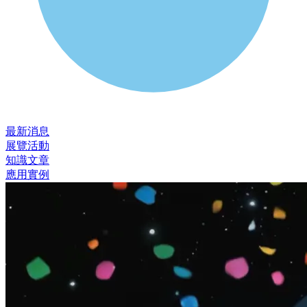
最新消息
展覽活動
知識⽂章
應⽤實例