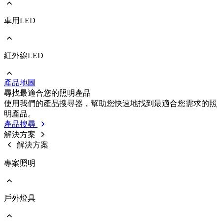
車用LED
前往 照明/消費性LED
PLCC
EMC
Ceramic
紅外線LED
前往 車用LED
COB
PLCC
Strip
EMC
Modules
產品地圖
Ceramic
前往 紅外線LED
尋找最適合您的照明產品
IR LED
使用我們的產品搜尋器，幫助您快速地找到最適合您需求的照
Photodetectors
明產品。
IR Laser
產品搜尋
ToF
解決方案
Datalink
解決方案
Optical Sensors
專案照明
戶外燈具
前往 專案照明
商業照明