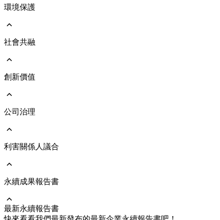
環境保護
前往 ESG永續發展
永續遠景與策略
永續發展治理架構
響應國際倡議
社會共融
前往 環境保護
執行成果亮點
環境管理政策
氣候治理及氣候變遷風險評估
能源與氣體管理
創新價值
前往 社會共融
人力資本發展
人才吸引與留任
人權管理
公司治理
前往 創新價值
社會與人文關懷
綠色產品
員工照顧與職業安全
維護客戶關係
利害關係人議合
前往 公司治理
公司治理架構
公司經營團隊
董事會
永續成果報告書
前往 利害關係人議合
功能性委員會
重大主題及管理方針
風險管理
溝通與執行情形
最新永續報告書
永續供應鏈
利害關係人聯絡資訊
前往 永續成果報告書
快來看看我們最新發布的最新企業永續報告書吧！
企業誠信經營