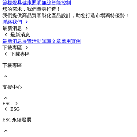
節標燈具
健康照明
無線智能控制
前往 戶外燈具
您的需求，我們量⾝打造！
路燈
我們提供⾼品質客製化產品設計，助您打造市場獨特優勢！
投光燈
聯絡我們
工礦燈
最新消息
最新消息
最新消息
展覽活動
知識⽂章
應⽤實例
下載專區
下載專區
下載專區
支援中心
EOL產品停產通知
使用說明書
型錄下載
ESG
影音中心
ESG
銷售保固
ESG永續發展