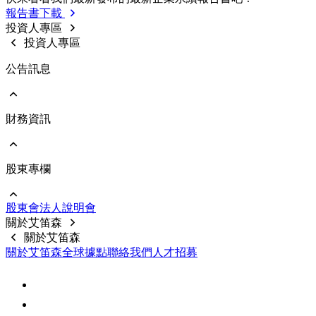
利害關係人投訴管道
歷年報告書下載
報告書下載
内部稽核
利害關係人線上意見反應
投資人專區
重要規章制度
投資人專區
公告訊息
財務資訊
前往 公告訊息
重大訊息
股東專欄
前往 財務資訊
公司基本資料
每月合併營收
股東會
法⼈說明會
財務報告
前往 股東專欄
關於艾笛森
公開說明書
股價資料
關於艾笛森
前十大股東
關於艾笛森
全球據點
聯絡我們
人才招募
股利訊息
常見問題
聯絡資訊