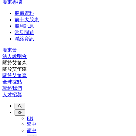
股東專欄
股價資料
前十大股東
股利訊息
常見問題
聯絡資訊
股東會
法⼈說明會
關於艾笛森
關於艾笛森
關於艾笛森
全球據點
聯絡我們
人才招募
EN
繁中
简中