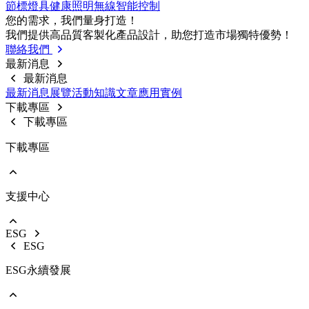
節標燈具
健康照明
無線智能控制
前往 戶外燈具
您的需求，我們量⾝打造！
路燈
我們提供⾼品質客製化產品設計，助您打造市場獨特優勢！
投光燈
聯絡我們
工礦燈
最新消息
最新消息
最新消息
展覽活動
知識⽂章
應⽤實例
下載專區
下載專區
下載專區
支援中心
EOL產品停產通知
使用說明書
型錄下載
ESG
影音中心
ESG
銷售保固
ESG永續發展