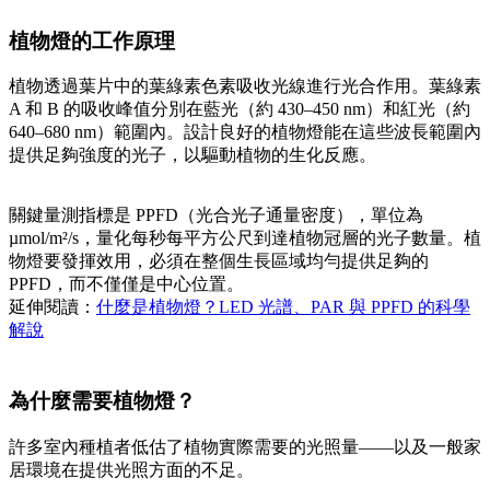
植物燈的工作原理
植物透過葉片中的葉綠素色素吸收光線進行光合作用。葉綠素
A 和 B 的吸收峰值分別在藍光（約 430–450 nm）和紅光（約
640–680 nm）範圍內。設計良好的植物燈能在這些波長範圍內
提供足夠強度的光子，以驅動植物的生化反應。
關鍵量測指標是 PPFD（光合光子通量密度），單位為
µmol/m²/s，量化每秒每平方公尺到達植物冠層的光子數量。植
物燈要發揮效用，必須在整個生長區域均勻提供足夠的
PPFD，而不僅僅是中心位置。
延伸閱讀：
什麼是植物燈？LED 光譜、PAR 與 PPFD 的科學
解說
為什麼需要植物燈？
許多室內種植者低估了植物實際需要的光照量——以及一般家
居環境在提供光照方面的不足。