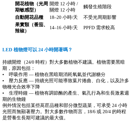
開花植物（光周
開燈 12 小時 /
觸發生殖階段
期敏感型）
關燈 12 小時
自動開花品種
18–20 小時/天
不受光周期影響
果實類（番茄、
14–16 小時/天
PPFD 需求較高
辣椒）
LED 植物燈可以 24 小時開著嗎？
持續開燈（24/0 時程）對大多數植物不建議。植物需要黑暗
期，原因包括：
• 呼吸作用 — 植物在黑暗期消耗氧氣並代謝糖分
• 壓力反應 — 持續光照可能導致葉片捲曲、白化，以及許多
物種光合效率下降
• 生理時鐘 — 植物有調節酶的產生、氣孔行為和生長激素週
期的生物鐘
例外情況包括某些萵苣品種和部分微型蔬菜，可承受 24 小時
光照而無顯著壓力。對大多數作物而言，18/6 或 20/4 的時程
是營養生長期可建議的最大值。