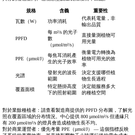
規格
含義
重要性
代表耗電量，非
瓦數（W）
功率消耗
輸出品質
每 m²/s 的光子
直接量測植物可
PPFD
數
用光量
（µmol/m²/s）
衡量電力轉換為
每焦耳消耗產
PPE（µmol/J）
植物可用光的效
生的光子效率
率
發射光的波長
決定支援哪些植
光譜
範圍
物生長過程
特定懸掛高度
決定能服務多大
覆蓋面積
下的照射範圍
的種植空間
對於業餘種植者：請查看製造商提供的 PPFD 分布圖，了解光
照在覆蓋區域的分布情況。中心提供 800 µmol/m²/s 但邊緣只
有 200 µmol/m²/s 的燈具會造成植物生長不均。
對於商業運營者：優先考量 PPE（µmol/J） — 這個指標反映