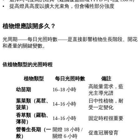
• 提高燈具高度以擴大光束角，但會犧牲部分強度
植物燈應該開多久？
光周期——每日光照時數——是直接影響植物生長階段、開花
和產量的關鍵變數。
依植物類型的光照時程
植物類型
每日光照時數
備註
高能量需求，藍
幼苗期
16–18 小時
光主導光譜
葉菜類（萵苣、
日中性植物，耐
14–16 小時
菠菜）
受一定變化
香草類（羅勒、
14–16 小時
固定時程很重要
薄荷）
營養生長期（一
開燈 18 小時 /
促進冠層發育
般）
關燈 6 小時