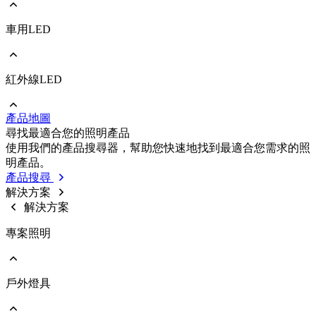
車用LED
前往 照明/消費性LED
PLCC
EMC
Ceramic
紅外線LED
前往 車用LED
COB
PLCC
Strip
EMC
Modules
產品地圖
Ceramic
前往 紅外線LED
尋找最適合您的照明產品
IR LED
使用我們的產品搜尋器，幫助您快速地找到最適合您需求的照
Photodetectors
明產品。
IR Laser
產品搜尋
ToF
解決方案
Datalink
解決方案
Optical Sensors
專案照明
戶外燈具
前往 專案照明
商業照明