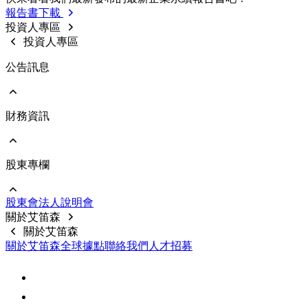
利害關係人投訴管道
歷年報告書下載
報告書下載
内部稽核
利害關係人線上意見反應
投資人專區
重要規章制度
投資人專區
公告訊息
財務資訊
前往 公告訊息
重大訊息
股東專欄
前往 財務資訊
公司基本資料
每月合併營收
股東會
法⼈說明會
財務報告
前往 股東專欄
關於艾笛森
公開說明書
股價資料
關於艾笛森
前十大股東
關於艾笛森
全球據點
聯絡我們
人才招募
股利訊息
常見問題
聯絡資訊