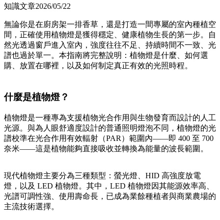
知識⽂章
2026/05/22
無論你是在廚房架一排香草，還是打造一間專屬的室內種植空
間，正確使用植物燈是獲得穩定、健康植物生長的第一步。自
然光透過窗戶進入室內，強度往往不足、持續時間不一致、光
譜也過於單一。本指南將完整說明：植物燈是什麼、如何選
購、放置在哪裡，以及如何制定真正有效的光照時程。
什麼是植物燈？
植物燈是一種專為支援植物光合作用與生物發育而設計的人工
光源。與為人眼舒適度設計的普通照明燈泡不同，植物燈的光
譜校準在光合作用有效輻射（PAR）範圍內——即 400 至 700
奈米——這是植物能夠直接吸收並轉換為能量的波長範圍。
現代植物燈主要分為三種類型：螢光燈、HID 高強度放電
燈，以及 LED 植物燈。其中，LED 植物燈因其能源效率高、
光譜可調性強、使用壽命長，已成為業餘種植者與商業農場的
主流技術選擇。