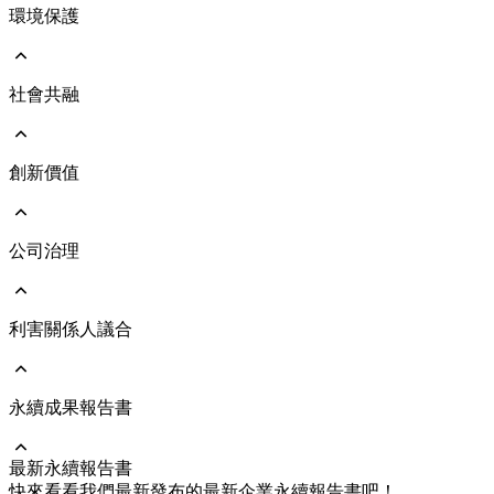
環境保護
前往 ESG永續發展
永續遠景與策略
永續發展治理架構
響應國際倡議
社會共融
前往 環境保護
執行成果亮點
環境管理政策
氣候治理及氣候變遷風險評估
能源與氣體管理
創新價值
前往 社會共融
人力資本發展
人才吸引與留任
人權管理
公司治理
前往 創新價值
社會與人文關懷
綠色產品
員工照顧與職業安全
維護客戶關係
利害關係人議合
前往 公司治理
公司治理架構
公司經營團隊
董事會
永續成果報告書
前往 利害關係人議合
功能性委員會
重大主題及管理方針
風險管理
溝通與執行情形
最新永續報告書
永續供應鏈
利害關係人聯絡資訊
前往 永續成果報告書
快來看看我們最新發布的最新企業永續報告書吧！
企業誠信經營