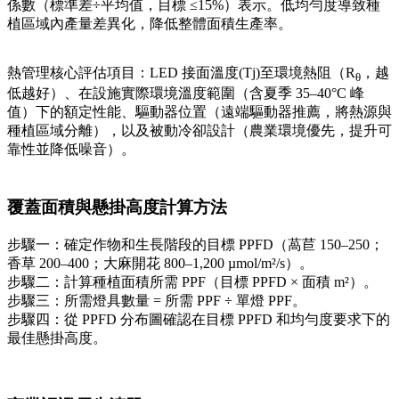
係數（標準差÷平均值，目標 ≤15%）表示。低均勻度導致種
植區域內產量差異化，降低整體面積生產率。
熱管理核心評估項目：LED 接面溫度(Tj)至環境熱阻（R
，越
θ
低越好）、在設施實際環境溫度範圍（含夏季 35–40°C 峰
值）下的額定性能、驅動器位置（遠端驅動器推薦，將熱源與
種植區域分離），以及被動冷卻設計（農業環境優先，提升可
靠性並降低噪音）。
覆蓋面積與懸掛高度計算方法
步驟一：確定作物和生長階段的目標 PPFD（萵苣 150–250；
香草 200–400；大麻開花 800–1,200 µmol/m²/s）。
步驟二：計算種植面積所需 PPF（目標 PPFD × 面積 m²）。
步驟三：所需燈具數量 = 所需 PPF ÷ 單燈 PPF。
步驟四：從 PPFD 分布圖確認在目標 PPFD 和均勻度要求下的
最佳懸掛高度。