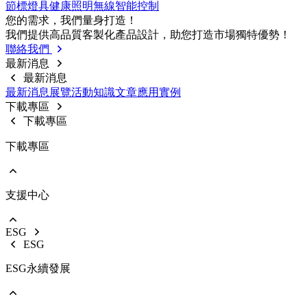
節標燈具
健康照明
無線智能控制
前往 戶外燈具
您的需求，我們量⾝打造！
路燈
我們提供⾼品質客製化產品設計，助您打造市場獨特優勢！
投光燈
聯絡我們
工礦燈
最新消息
最新消息
最新消息
展覽活動
知識⽂章
應⽤實例
下載專區
下載專區
下載專區
支援中心
EOL產品停產通知
使用說明書
型錄下載
ESG
影音中心
ESG
銷售保固
ESG永續發展