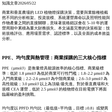
知識⽂章
2026/05/22
商業和垂直農場的 LED 植物燈採購決策，需要與業餘種植截
然不同的分析框架。投資規模、系統運營壽命以及照明性能與
作物產量之間的直接關聯，意味著規格錯誤會在 5–10 年的運
營周期中累積為重大財務損失。本文涵蓋完整的決策框架：技
術規格評估、應用場景需求、認證標準，以及全面的成本效益
分析。
PPE、均勻度與熱管理：商業採購的三大核心指標
PPE（µmol/J）是衡量燈具能源效率的核心指標。商業級標
準：低於 1.8 µmol/J 為低於商業可行性門檻；1.8–2.2 µmol/J 為
入門商業級；2.2–2.6 µmol/J 為中階商業級；2.6–3.0 µmol/J 為
高性能級；3.0 µmol/J 以上為頂級/最先進。對於垂直農場和大
規模 CEA 運營，低於 2.5 µmol/J 的植物燈在目前電價下將面
臨嚴峻的盈利挑戰。
均勻度以 PPFD 均勻比（最低值÷平均值，目標 ≥0.8）或變異