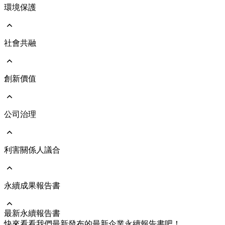
環境保護
前往 ESG永續發展
永續遠景與策略
永續發展治理架構
響應國際倡議
社會共融
前往 環境保護
執行成果亮點
環境管理政策
氣候治理及氣候變遷風險評估
能源與氣體管理
創新價值
前往 社會共融
人力資本發展
人才吸引與留任
人權管理
公司治理
前往 創新價值
社會與人文關懷
綠色產品
員工照顧與職業安全
維護客戶關係
利害關係人議合
前往 公司治理
公司治理架構
公司經營團隊
董事會
永續成果報告書
前往 利害關係人議合
功能性委員會
重大主題及管理方針
風險管理
溝通與執行情形
最新永續報告書
永續供應鏈
利害關係人聯絡資訊
前往 永續成果報告書
快來看看我們最新發布的最新企業永續報告書吧！
企業誠信經營