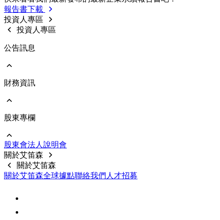
利害關係人投訴管道
歷年報告書下載
報告書下載
内部稽核
利害關係人線上意見反應
投資人專區
重要規章制度
投資人專區
公告訊息
財務資訊
前往 公告訊息
重大訊息
股東專欄
前往 財務資訊
公司基本資料
每月合併營收
股東會
法⼈說明會
財務報告
前往 股東專欄
關於艾笛森
公開說明書
股價資料
關於艾笛森
前十大股東
關於艾笛森
全球據點
聯絡我們
人才招募
股利訊息
常見問題
聯絡資訊