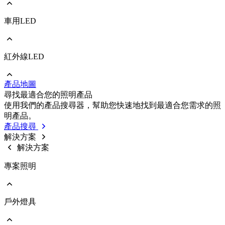
車用LED
前往 照明/消費性LED
PLCC
EMC
Ceramic
紅外線LED
前往 車用LED
COB
PLCC
Strip
EMC
Modules
產品地圖
Ceramic
前往 紅外線LED
尋找最適合您的照明產品
IR LED
使用我們的產品搜尋器，幫助您快速地找到最適合您需求的照
Photodetectors
明產品。
IR Laser
產品搜尋
ToF
解決方案
Datalink
解決方案
Optical Sensors
專案照明
戶外燈具
前往 專案照明
商業照明