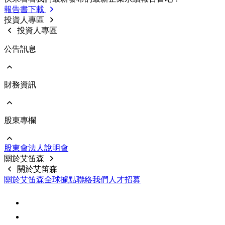
利害關係人投訴管道
歷年報告書下載
報告書下載
内部稽核
利害關係人線上意見反應
投資人專區
重要規章制度
投資人專區
公告訊息
財務資訊
前往 公告訊息
重大訊息
股東專欄
前往 財務資訊
公司基本資料
每月合併營收
股東會
法⼈說明會
財務報告
前往 股東專欄
關於艾笛森
公開說明書
股價資料
關於艾笛森
前十大股東
關於艾笛森
全球據點
聯絡我們
人才招募
股利訊息
常見問題
聯絡資訊