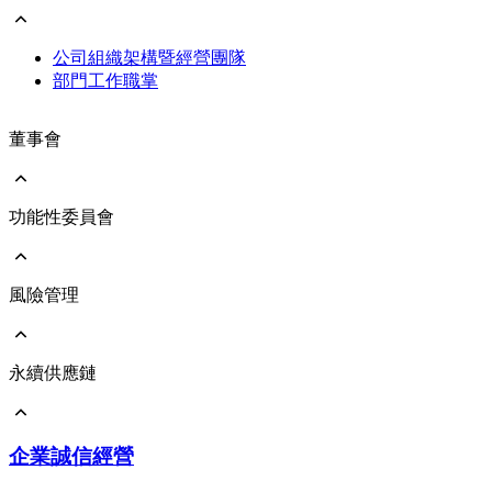
公司治理單位
公司組織架構暨經營團隊
部門工作職掌
董事會
功能性委員會
董事會組織
董事會責任
董事會成員簡歷
董事多元化介紹
風險管理
審計委員會運作
董事（含獨立董事）選任資訊
薪酬委員會運作
候選人資格條件符合情形
永續發展委員會運作
董事會績效評估
永續供應鏈
企業風險管理
董事成員遴選及重要管理階層之接班規畫
資訊安全與隱私保護
董事出席情形
智慧財產權風險管理
董事會重要決議
供應商管理
企業誠信經營
承諾與政策