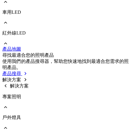
車用LED
前往 照明/消費性LED
PLCC
EMC
Ceramic
紅外線LED
前往 車用LED
COB
PLCC
Strip
EMC
Modules
產品地圖
Ceramic
前往 紅外線LED
尋找最適合您的照明產品
IR LED
使用我們的產品搜尋器，幫助您快速地找到最適合您需求的照
Photodetectors
明產品。
IR Laser
產品搜尋
ToF
解決方案
Datalink
解決方案
Optical Sensors
專案照明
戶外燈具
前往 專案照明
商業照明