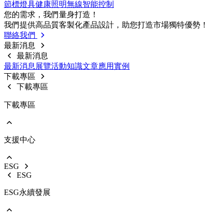
節標燈具
健康照明
無線智能控制
前往 戶外燈具
您的需求，我們量⾝打造！
路燈
我們提供⾼品質客製化產品設計，助您打造市場獨特優勢！
投光燈
聯絡我們
工礦燈
最新消息
最新消息
最新消息
展覽活動
知識⽂章
應⽤實例
下載專區
下載專區
下載專區
支援中心
EOL產品停產通知
使用說明書
型錄下載
ESG
影音中心
ESG
銷售保固
ESG永續發展