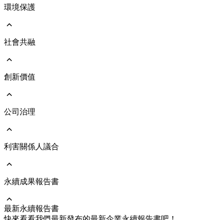
環境保護
前往 ESG永續發展
永續遠景與策略
永續發展治理架構
響應國際倡議
社會共融
前往 環境保護
執行成果亮點
環境管理政策
氣候治理及氣候變遷風險評估
能源與氣體管理
創新價值
前往 社會共融
人力資本發展
人才吸引與留任
人權管理
公司治理
前往 創新價值
社會與人文關懷
綠色產品
員工照顧與職業安全
維護客戶關係
利害關係人議合
前往 公司治理
公司治理架構
公司經營團隊
董事會
永續成果報告書
前往 利害關係人議合
功能性委員會
重大主題及管理方針
風險管理
溝通與執行情形
最新永續報告書
永續供應鏈
利害關係人聯絡資訊
前往 永續成果報告書
快來看看我們最新發布的最新企業永續報告書吧！
企業誠信經營