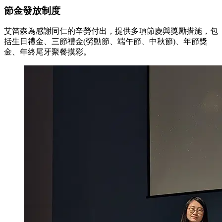
節金發放制度
艾笛森為感謝同仁的辛勞付出，提供多項節慶與獎勵措施，包
括生日禮金、三節禮金(勞動節、端午節、中秋節)、年節獎
金、年終尾牙聚餐摸彩。