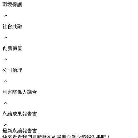
環境保護
前往 ESG永續發展
永續遠景與策略
永續發展治理架構
響應國際倡議
社會共融
前往 環境保護
執行成果亮點
環境管理政策
氣候治理及氣候變遷風險評估
能源與氣體管理
創新價值
前往 社會共融
人力資本發展
人才吸引與留任
人權管理
公司治理
前往 創新價值
社會與人文關懷
綠色產品
員工照顧與職業安全
維護客戶關係
利害關係人議合
前往 公司治理
公司治理架構
公司經營團隊
董事會
永續成果報告書
前往 利害關係人議合
功能性委員會
重大主題及管理方針
風險管理
溝通與執行情形
最新永續報告書
永續供應鏈
利害關係人聯絡資訊
前往 永續成果報告書
快來看看我們最新發布的最新企業永續報告書吧！
企業誠信經營