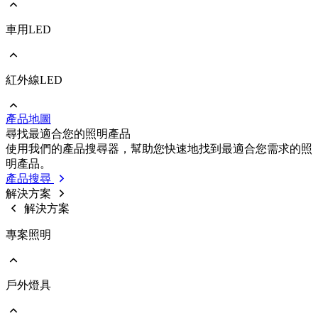
車用LED
前往 照明/消費性LED
PLCC
EMC
Ceramic
紅外線LED
前往 車用LED
COB
PLCC
Strip
EMC
Modules
產品地圖
Ceramic
前往 紅外線LED
尋找最適合您的照明產品
IR LED
使用我們的產品搜尋器，幫助您快速地找到最適合您需求的照
Photodetectors
明產品。
IR Laser
產品搜尋
ToF
解決方案
Datalink
解決方案
Optical Sensors
專案照明
戶外燈具
前往 專案照明
商業照明