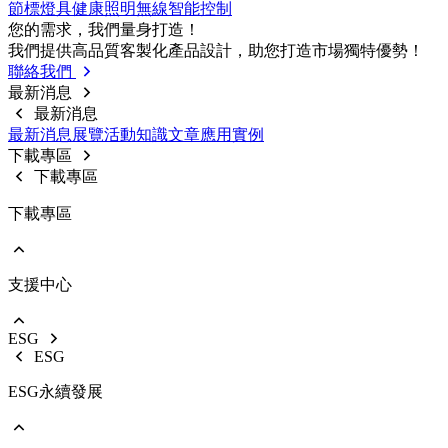
節標燈具
健康照明
無線智能控制
前往 戶外燈具
您的需求，我們量⾝打造！
路燈
我們提供⾼品質客製化產品設計，助您打造市場獨特優勢！
投光燈
聯絡我們
工礦燈
最新消息
最新消息
最新消息
展覽活動
知識⽂章
應⽤實例
下載專區
下載專區
下載專區
支援中心
EOL產品停產通知
使用說明書
型錄下載
ESG
影音中心
ESG
銷售保固
ESG永續發展