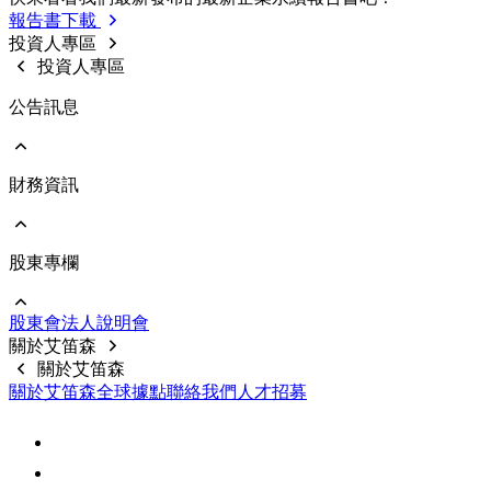
利害關係人投訴管道
歷年報告書下載
報告書下載
内部稽核
利害關係人線上意見反應
投資人專區
重要規章制度
投資人專區
公告訊息
財務資訊
前往 公告訊息
重大訊息
股東專欄
前往 財務資訊
公司基本資料
每月合併營收
股東會
法⼈說明會
財務報告
前往 股東專欄
關於艾笛森
公開說明書
股價資料
關於艾笛森
前十大股東
關於艾笛森
全球據點
聯絡我們
人才招募
股利訊息
常見問題
聯絡資訊