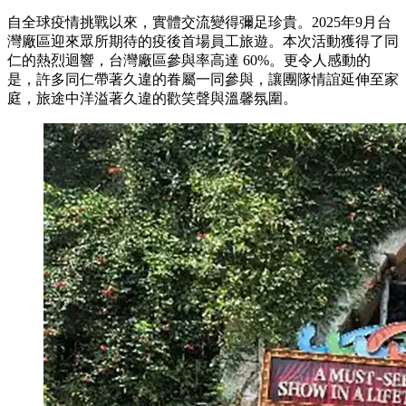
自全球疫情挑戰以來，實體交流變得彌足珍貴。2025年9月台
灣廠區迎來眾所期待的疫後首場員工旅遊。本次活動獲得了同
仁的熱烈迴響，台灣廠區參與率高達 60%。更令人感動的
是，許多同仁帶著久違的眷屬一同參與，讓團隊情誼延伸至家
庭，旅途中洋溢著久違的歡笑聲與溫馨氛圍。